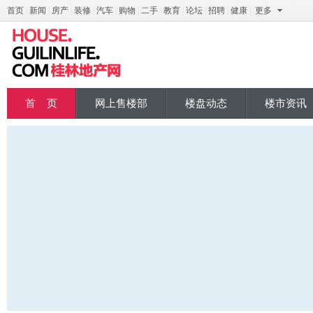
首页
|
新闻
|
房产
|
装修
|
汽车
|
购物
|
二手
|
教育
|
论坛
|
招聘
|
健康
|
更多
桂地产
首 页
网上售楼部
楼盘动态
楼市资讯