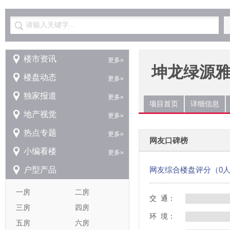
请输入关键字...
楼市资讯
更多»
坤龙绿源
楼盘动态
更多»
独家报道
更多»
项目首页
详细信息
地产视觉
更多»
热点专题
更多»
网友口碑榜
小编看楼
更多»
户型产品
网友综合楼盘评分（0
一房
二房
交 通：
三房
四房
环 境：
五房
六房