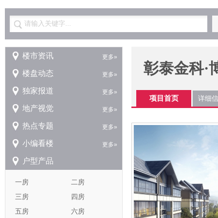
请输入关键字...
楼市资讯
更多»
彰泰金科·
楼盘动态
更多»
独家报道
更多»
项目首页
详细
地产视觉
更多»
热点专题
更多»
小编看楼
更多»
户型产品
一房
二房
三房
四房
五房
六房