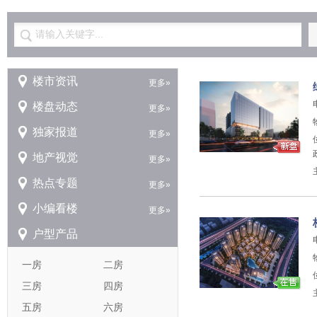
请输入关键字...
楼市资讯
更多»
楼盘动态
更多»
独家报道
更多»
地产视觉
更多»
热点专题
更多»
小编看楼
更多»
户型产品
一房
二房
三房
四房
五房
六房