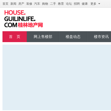
首页
|
新闻
|
房产
|
装修
|
汽车
|
购物
|
二手
|
教育
|
论坛
|
招聘
|
健康
|
更多
桂地产
首 页
网上售楼部
楼盘动态
楼市资讯