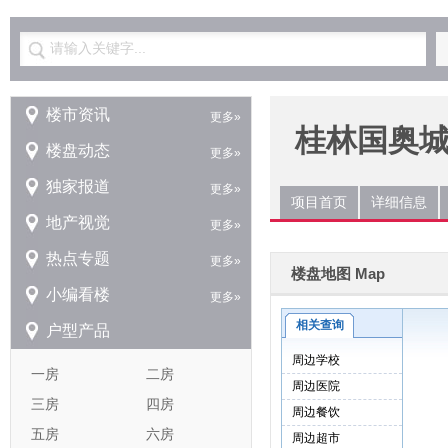
请输入关键字...
楼市资讯
更多»
桂林国奥
楼盘动态
更多»
独家报道
更多»
项目首页
详细信息
地产视觉
更多»
热点专题
更多»
楼盘地图 Map
小编看楼
更多»
户型产品
一房
二房
三房
四房
五房
六房