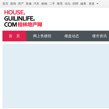
首页
|
新闻
|
房产
|
装修
|
汽车
|
购物
|
二手
|
教育
|
论坛
|
招聘
|
健康
|
更多
桂地产
首 页
网上售楼部
楼盘动态
楼市资讯