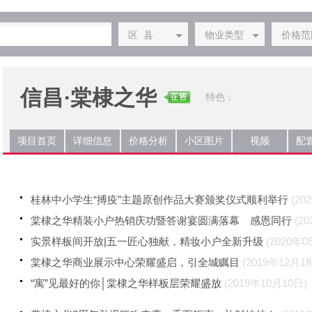
区 县
物业类型
价格范
信昌·棠棣之华
特色：
项目首页
详细信息
价格分析
小区图片
视频
配
桂林中小学生“搏疫”主题原创作品大赛颁奖仪式顺利举行
(20
棠棣之华精装小户热销庆功暨答谢宴圆满落幕 感恩同行
(2
实景样板间开放|五一匠心独献，精妆小户全新升级
(2020年0
棠棣之华商业展示中心荣耀盛启，引全城瞩目
(2019年12月1
“寓”见最好的你│棠棣之华样板层荣耀盛放
(2019年10月10日)