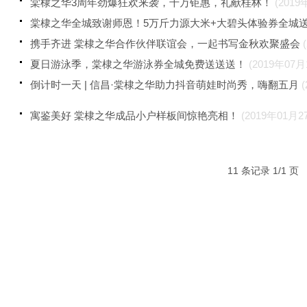
棠棣之华3周年劲爆狂欢来袭，千万钜惠，礼献桂林！
(2019
棠棣之华全城致谢师恩！5万斤力源大米+大碧头体验券全城
携手齐进 棠棣之华合作伙伴联谊会，一起书写金秋欢聚盛会
夏日游泳季，棠棣之华游泳券全城免费送送送！
(2019年07月
倒计时一天 | 信昌·棠棣之华助力抖音萌娃时尚秀，嗨翻五月
寓鉴美好 棠棣之华成品小户样板间惊艳亮相！
(2019年01月2
11 条记录 1/1 页