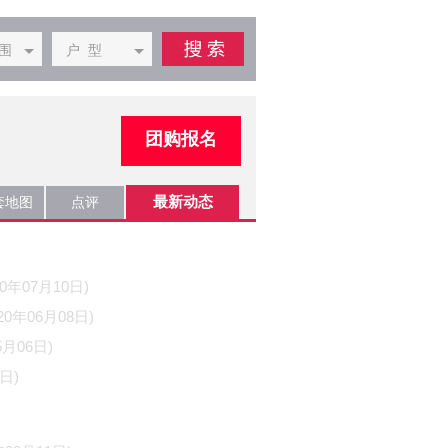
围
户 型
团购报名
套地图
点评
最新动态
20年07月10日)
020年06月08日)
5月06日)
8日)