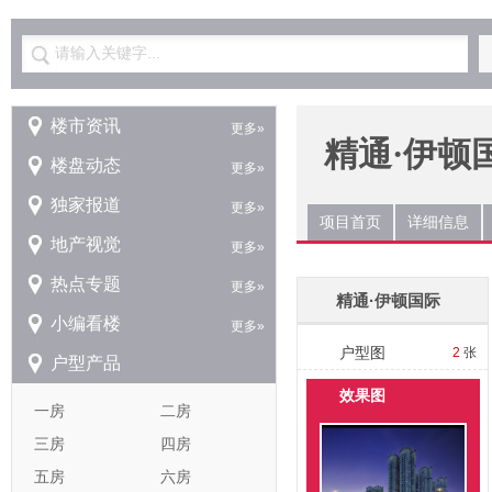
请输入关键字...
楼市资讯
更多»
精通·伊顿
楼盘动态
更多»
独家报道
更多»
项目首页
详细信息
地产视觉
更多»
热点专题
更多»
精通·伊顿国际
小编看楼
更多»
户型图
2
张
户型产品
效果图
一房
二房
三房
四房
五房
六房