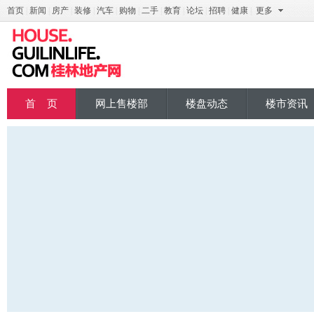
首页
|
新闻
|
房产
|
装修
|
汽车
|
购物
|
二手
|
教育
|
论坛
|
招聘
|
健康
|
更多
桂地产
首 页
网上售楼部
楼盘动态
楼市资讯