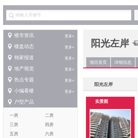
请输入关键字...
楼市资讯
更多»
阳光左岸
楼盘动态
更多»
独家报道
更多»
项目首页
详细信息
地产视觉
更多»
热点专题
更多»
阳光左岸
小编看楼
更多»
实景图
户型产品
一房
二房
三房
四房
五房
六房