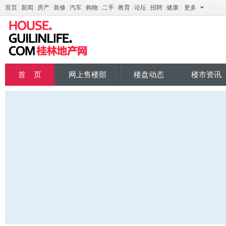
首页
|
新闻
|
房产
|
装修
|
汽车
|
购物
|
二手
|
教育
|
论坛
|
招聘
|
健康
|
更多
桂地产
首 页
网上售楼部
楼盘动态
楼市资讯