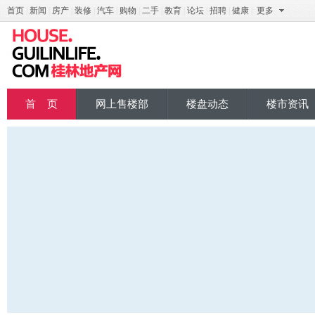
首页
|
新闻
|
房产
|
装修
|
汽车
|
购物
|
二手
|
教育
|
论坛
|
招聘
|
健康
|
更多
桂地产
首 页
网上售楼部
楼盘动态
楼市资讯