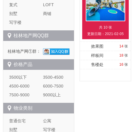
复式
LOFT
别墅
商铺
写字楼
共
10
张
更新日期：2021-02-05
桂林地产网QQ群
效果图
14
张
桂林地产网①群：
样板间
18
张
价格产品
售楼处
16
张
3500以下
3500-4500
4500-6000
6000-7500
7500-9000
9000以上
物业类别
普通住宅
公寓
别墅
写字楼