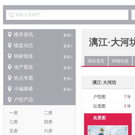
请输入关键字...
楼市资讯
更多»
漓江·大河
楼盘动态
更多»
独家报道
更多»
项目首页
详细信息
地产视觉
更多»
热点专题
更多»
漓江·大河坊
小编看楼
更多»
户型图
7
张
户型产品
位置图
2
张
一房
二房
实景图
三房
四房
五房
六房