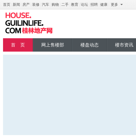
首页
|
新闻
|
房产
|
装修
|
汽车
|
购物
|
二手
|
教育
|
论坛
|
招聘
|
健康
|
更多
桂地产
首 页
网上售楼部
楼盘动态
楼市资讯