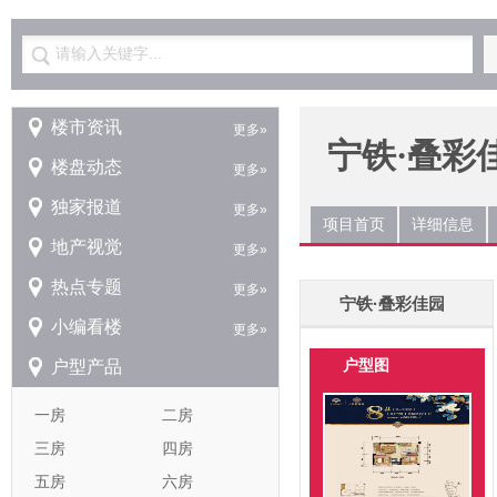
请输入关键字...
楼市资讯
更多»
宁铁·叠彩
楼盘动态
更多»
独家报道
更多»
项目首页
详细信息
地产视觉
更多»
热点专题
更多»
宁铁·叠彩佳园
小编看楼
更多»
户型图
户型产品
一房
二房
三房
四房
五房
六房