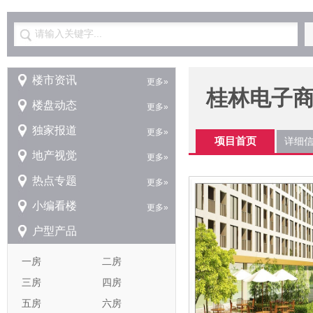
请输入关键字...
楼市资讯
更多»
桂林电子
楼盘动态
更多»
独家报道
更多»
项目首页
详细
地产视觉
更多»
热点专题
更多»
小编看楼
更多»
户型产品
一房
二房
三房
四房
五房
六房