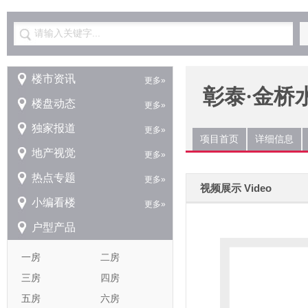
请输入关键字...
楼市资讯
更多»
彰泰·金桥
楼盘动态
更多»
独家报道
更多»
项目首页
详细信息
地产视觉
更多»
热点专题
更多»
视频展示 Video
小编看楼
更多»
户型产品
一房
二房
三房
四房
五房
六房