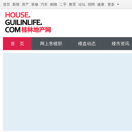
首页
|
新闻
|
房产
|
装修
|
汽车
|
购物
|
二手
|
教育
|
论坛
|
招聘
|
健康
|
更多
桂地产
首 页
网上售楼部
楼盘动态
楼市资讯