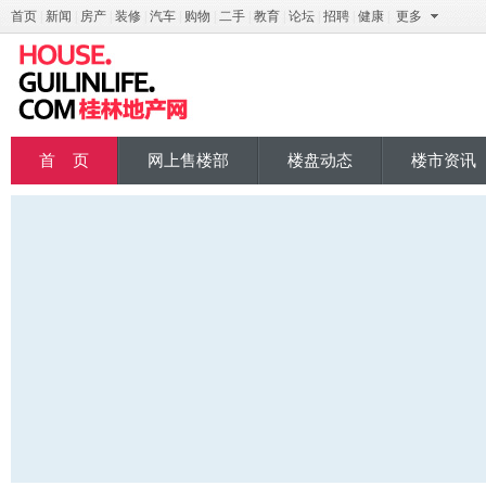
首页
|
新闻
|
房产
|
装修
|
汽车
|
购物
|
二手
|
教育
|
论坛
|
招聘
|
健康
|
更多
桂地产
首 页
网上售楼部
楼盘动态
楼市资讯