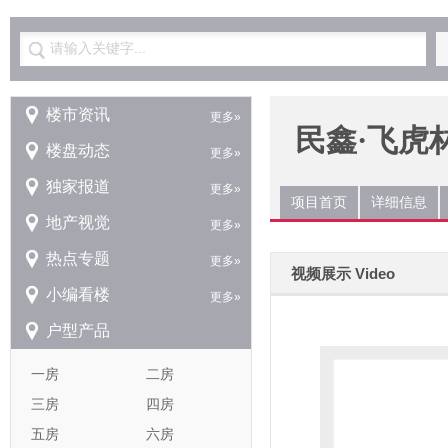
请输入关键字...
楼市资讯
更多»
民鑫·飞虎
楼盘动态
更多»
独家报道
更多»
项目首页
详细信息
地产视觉
更多»
热点专题
更多»
视频展示 Video
小编看楼
更多»
户型产品
一房
二房
三房
四房
五房
六房