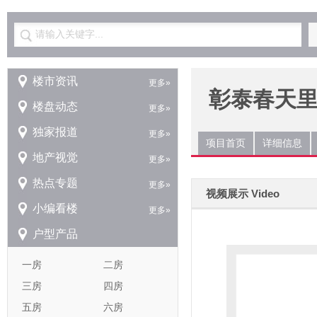
请输入关键字...
楼市资讯
更多»
彰泰春天
楼盘动态
更多»
独家报道
更多»
项目首页
详细信息
地产视觉
更多»
热点专题
更多»
视频展示 Video
小编看楼
更多»
户型产品
一房
二房
三房
四房
五房
六房