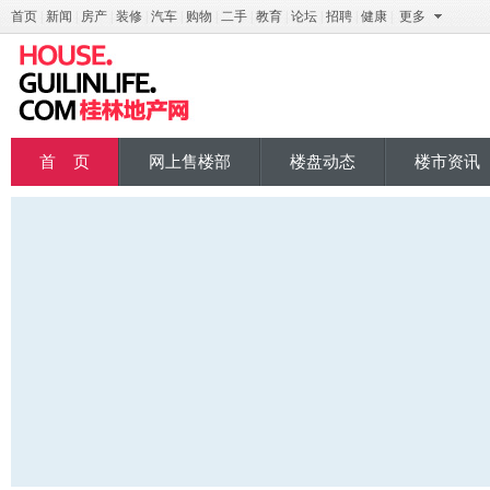
首页
|
新闻
|
房产
|
装修
|
汽车
|
购物
|
二手
|
教育
|
论坛
|
招聘
|
健康
|
更多
桂地产
首 页
网上售楼部
楼盘动态
楼市资讯