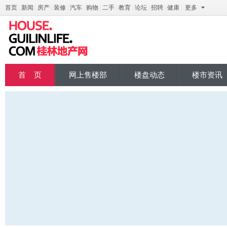
首页
|
新闻
|
房产
|
装修
|
汽车
|
购物
|
二手
|
教育
|
论坛
|
招聘
|
健康
|
更多
桂地产
首 页
网上售楼部
楼盘动态
楼市资讯