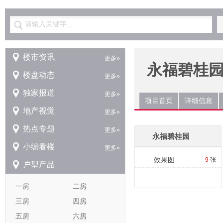
请输入关键字...
楼市资讯
更多»
永福碧桂
楼盘动态
更多»
独家报道
更多»
项目首页
详细信息
地产视觉
更多»
热点专题
更多»
永福碧桂园
小编看楼
更多»
效果图
9
张
户型产品
一房
二房
三房
四房
五房
六房