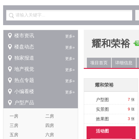
请输入关键字...
楼市资讯
更多»
耀和荣裕
楼盘动态
更多»
独家报道
更多»
项目首页
详细信息
地产视觉
更多»
热点专题
更多»
耀和荣裕
小编看楼
更多»
户型图
7
张
户型产品
实景图
9
张
一房
二房
效果图
3
张
三房
四房
活动图
五房
六房