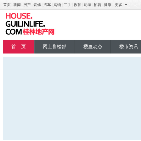
首页
|
新闻
|
房产
|
装修
|
汽车
|
购物
|
二手
|
教育
|
论坛
|
招聘
|
健康
|
更多
桂地产
首 页
网上售楼部
楼盘动态
楼市资讯