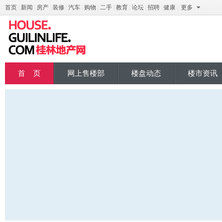
首页
|
新闻
|
房产
|
装修
|
汽车
|
购物
|
二手
|
教育
|
论坛
|
招聘
|
健康
|
更多
桂地产
首 页
网上售楼部
楼盘动态
楼市资讯