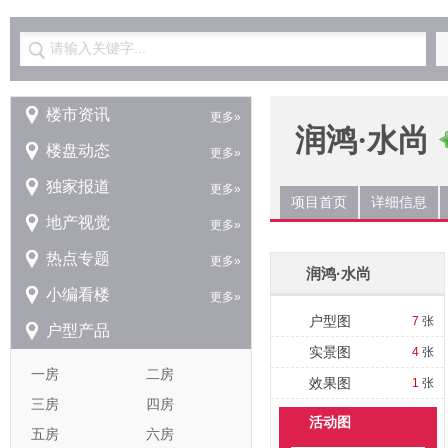
请输入关键字...
楼市资讯
更多»
润鸿·水尚
楼盘动态
更多»
独家报道
更多»
项目首页
详细信息
地产视觉
更多»
热点专题
更多»
润鸿·水尚
小编看楼
更多»
户型图
7
张
户型产品
实景图
4
张
一房
二房
效果图
1
张
三房
四房
活动图
五房
六房